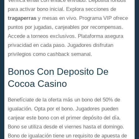
Verifica email con enlace enviado. Deposita fondos
para activar bono inicial. Explora secciones de
tragaperras
y mesas en vivo. Programa VIP ofrece
puntos por jugadas, canjeables por recompensas.
Accede a torneos exclusivos. Plataforma asegura
privacidad en cada paso. Jugadores disfrutan
privilegios como cashback semanal.
Bonos Con Deposito De
Cocoa Casino
Benefíciate de la oferta más un bono del 50% de
igualación. Opta por el bono. Jugadores pueden
canjear este bono con el primer depósito del día.
Bono se utiliza desde el viernes hasta el domingo.
Bono de igualación tiene un requisito de apuesta de