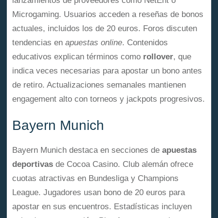
lanzamientos de proveedores como NetEnt o
Microgaming. Usuarios acceden a reseñas de bonos
actuales, incluidos los de 20 euros. Foros discuten
tendencias en
apuestas online
. Contenidos
educativos explican términos como
rollover
, que
indica veces necesarias para apostar un bono antes
de retiro. Actualizaciones semanales mantienen
engagement alto con torneos y jackpots progresivos.
Bayern Munich
Bayern Munich destaca en secciones de
apuestas
deportivas
de Cocoa Casino. Club alemán ofrece
cuotas atractivas en Bundesliga y Champions
League. Jugadores usan bono de 20 euros para
apostar en sus encuentros. Estadísticas incluyen