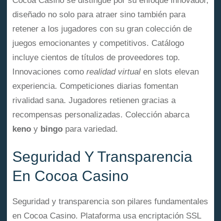
Cocoa Casino se distingue por su enfoque innovador,
diseñado no solo para atraer sino también para
retener a los jugadores con su gran colección de
juegos emocionantes y competitivos. Catálogo
incluye cientos de títulos de proveedores top.
Innovaciones como
realidad virtual
en slots elevan
experiencia. Competiciones diarias fomentan
rivalidad sana. Jugadores retienen gracias a
recompensas personalizadas. Colección abarca
keno
y
bingo
para variedad.
Seguridad Y Transparencia
En Cocoa Casino
Seguridad y transparencia son pilares fundamentales
en Cocoa Casino. Plataforma usa encriptación SSL