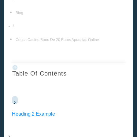
Blog
/
Cocoa Casino Bono De 20 Euros Apuestas Online
Table Of Contents
Heading 2 Example