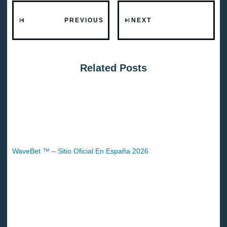
PREVIOUS
NEXT
Related Posts
WaveBet ™ – Sitio Oficial En España 2026