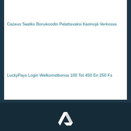
Cazeus Saatko Bonukoodin Pelattavaksi Kasinojä Verkossa
LuckyPays Login Welkomstbonus 100 Tot 450 En 250 Fs