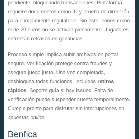
pendiente, bloqueando transacciones. Plataforma
requiere documentos como ID y prueba de dirección
para cumplimiento regulatorio. Sin esto, bonos como
el de 20 euros no se activan plenamente. Jugadores
enfrentan retrasos en ganancias.
Proceso simple implica subir archivos en portal
seguro. Verificación protege contra fraudes y
asegura juego justo. Una vez completada,
desbloquea todas funciones, incluidos
retiros
rápidos
. Soporte guía si hay issues. Falta de
verificación puede suspender cuenta temporalmente.
Cumple pronto para disfrutar sin interrupciones en
apuestas online
.
Benfica