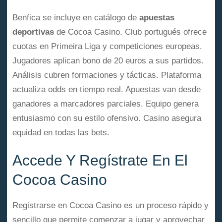
Benfica se incluye en catálogo de
apuestas
deportivas
de Cocoa Casino. Club portugués ofrece
cuotas en Primeira Liga y competiciones europeas.
Jugadores aplican bono de 20 euros a sus partidos.
Análisis cubren formaciones y tácticas. Plataforma
actualiza odds en tiempo real. Apuestas van desde
ganadores a marcadores parciales. Equipo genera
entusiasmo con su estilo ofensivo. Casino asegura
equidad en todas las bets.
Accede Y Regístrate En El
Cocoa Casino
Registrarse en Cocoa Casino es un proceso rápido y
sencillo que permite comenzar a jugar y aprovechar