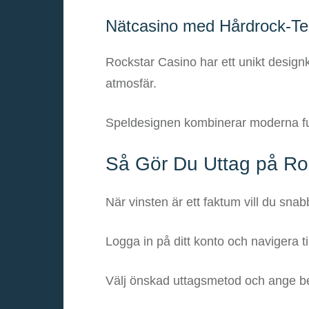
Nätcasino med Hårdrock-T
Rockstar Casino har ett unikt desig
atmosfär.
Speldesignen kombinerar moderna funk
Så Gör Du Uttag på Roc
När vinsten är ett faktum vill du sna
Logga in på ditt konto och navigera ti
Välj önskad uttagsmetod och ange b