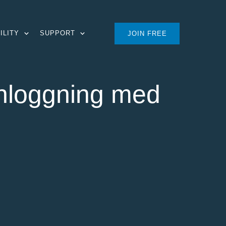
ILITY
SUPPORT
JOIN FREE
Inloggning med