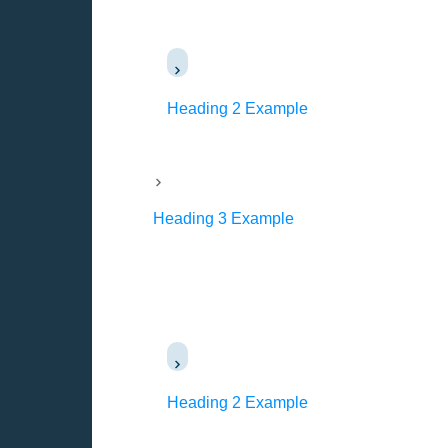
Heading 2 Example
Heading 3 Example
Heading 2 Example