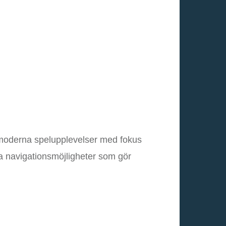
moderna spelupplevelser med fokus
a navigationsmöjligheter som gör