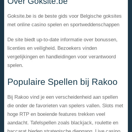
Over Goksite.be
Goksite.be is de beste gids voor Belgische goksites
met online casino spelen en sportweddenschappen
De site biedt up-to-date informatie over bonussen,
licenties en veiligheid. Bezoekers vinden
vergelijkingen en handleidingen voor verantwoord
spelen.
Populaire Spellen bij Rakoo
Bij Rakoo vind je een verscheidenheid aan spellen
die onder de favorieten van spelers vallen. Slots met
hoge RTP en boeiende features trekken veel
aandacht. Tafelspellen zoals blackjack, roulette en
baccarat bieden strategische diepgang. Live casino