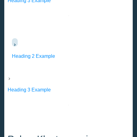
Heading 3 Example
Heading 2 Example
Heading 3 Example