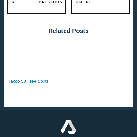
PREVIOUS
NEXT
Related Posts
Rakoo 50 Free Spins