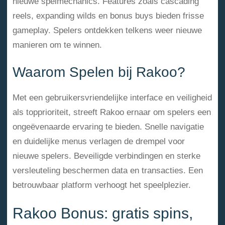
nieuwe spelmechanics. Features zoals cascading
reels, expanding wilds en bonus buys bieden frisse
gameplay. Spelers ontdekken telkens weer nieuwe
manieren om te winnen.
Waarom Spelen bij Rakoo?
Met een gebruikersvriendelijke interface en veiligheid
als topprioriteit, streeft Rakoo ernaar om spelers een
ongeëvenaarde ervaring te bieden. Snelle navigatie
en duidelijke menus verlagen de drempel voor
nieuwe spelers. Beveiligde verbindingen en sterke
versleuteling beschermen data en transacties. Een
betrouwbaar platform verhoogt het speelplezier.
Rakoo Bonus: gratis spins,