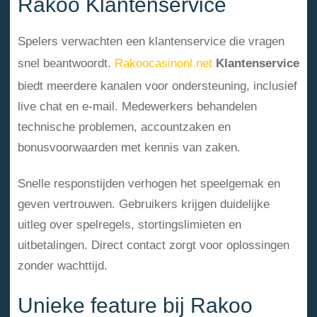
Rakoo Klantenservice
Spelers verwachten een klantenservice die vragen
snel beantwoordt.
Rakoocasinonl.net
Klantenservice
biedt meerdere kanalen voor ondersteuning, inclusief
live chat en e-mail. Medewerkers behandelen
technische problemen, accountzaken en
bonusvoorwaarden met kennis van zaken.
Snelle responstijden verhogen het speelgemak en
geven vertrouwen. Gebruikers krijgen duidelijke
uitleg over spelregels, stortingslimieten en
uitbetalingen. Direct contact zorgt voor oplossingen
zonder wachttijd.
Unieke feature bij Rakoo