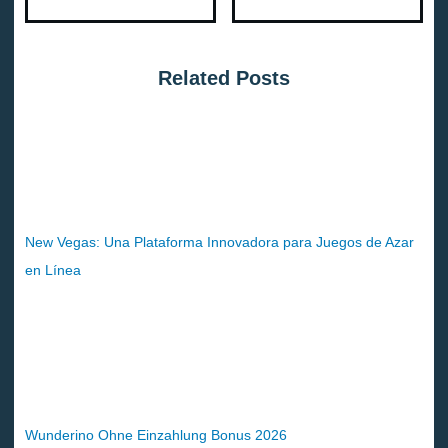
Related Posts
New Vegas: Una Plataforma Innovadora para Juegos de Azar
en Línea
Wunderino Ohne Einzahlung Bonus 2026