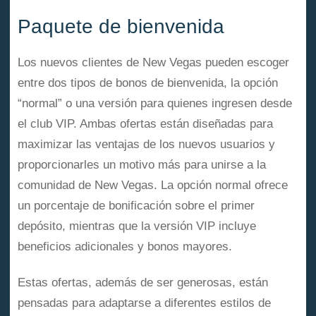
Paquete de bienvenida
Los nuevos clientes de New Vegas pueden escoger
entre dos tipos de bonos de bienvenida, la opción
“normal” o una versión para quienes ingresen desde
el club VIP. Ambas ofertas están diseñadas para
maximizar las ventajas de los nuevos usuarios y
proporcionarles un motivo más para unirse a la
comunidad de New Vegas. La opción normal ofrece
un porcentaje de bonificación sobre el primer
depósito, mientras que la versión VIP incluye
beneficios adicionales y bonos mayores.
Estas ofertas, además de ser generosas, están
pensadas para adaptarse a diferentes estilos de