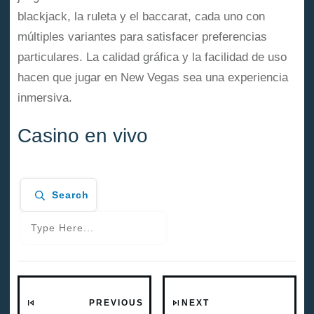
blackjack, la ruleta y el baccarat, cada uno con
múltiples variantes para satisfacer preferencias
particulares. La calidad gráfica y la facilidad de uso
hacen que jugar en New Vegas sea una experiencia
inmersiva.
Casino en vivo
Search
PREVIOUS
NEXT