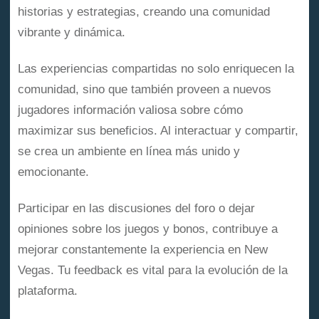
historias y estrategias, creando una comunidad
vibrante y dinámica.
Las experiencias compartidas no solo enriquecen la
comunidad, sino que también proveen a nuevos
jugadores información valiosa sobre cómo
maximizar sus beneficios. Al interactuar y compartir,
se crea un ambiente en línea más unido y
emocionante.
Participar en las discusiones del foro o dejar
opiniones sobre los juegos y bonos, contribuye a
mejorar constantemente la experiencia en New
Vegas. Tu feedback es vital para la evolución de la
plataforma.