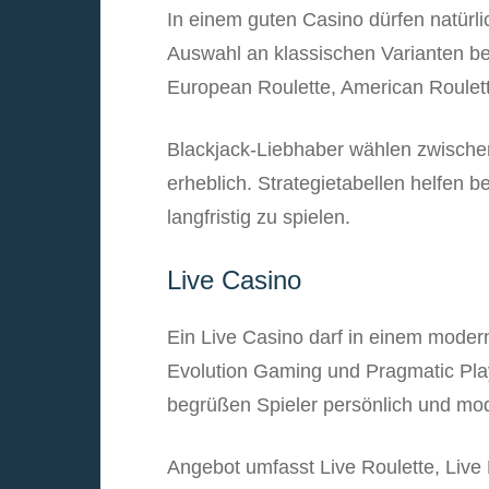
In einem guten Casino dürfen natürli
Auswahl an klassischen Varianten be
European Roulette, American Roulett
Blackjack-Liebhaber wählen zwischen
erheblich. Strategietabellen helfen 
langfristig zu spielen.
Live Casino
Ein Live Casino darf in einem moder
Evolution Gaming und Pragmatic Play
begrüßen Spieler persönlich und mod
Angebot umfasst Live Roulette, Live