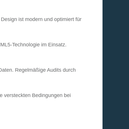
 Design ist modern und optimiert für
TML5-Technologie im Einsatz.
 Daten. Regelmäßige Audits durch
ine versteckten Bedingungen bei