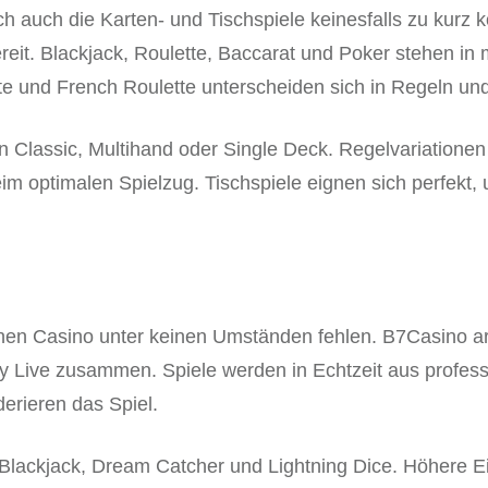
ch auch die Karten- und Tischspiele keinesfalls zu kurz 
reit. Blackjack, Roulette, Baccarat und Poker stehen in
e und French Roulette unterscheiden sich in Regeln und
 Classic, Multihand oder Single Deck. Regelvariationen
beim optimalen Spielzug. Tischspiele eignen sich perfekt
nen Casino unter keinen Umständen fehlen. B7Casino arb
 Live zusammen. Spiele werden in Echtzeit aus professi
erieren das Spiel.
 Blackjack, Dream Catcher und Lightning Dice. Höhere Ei