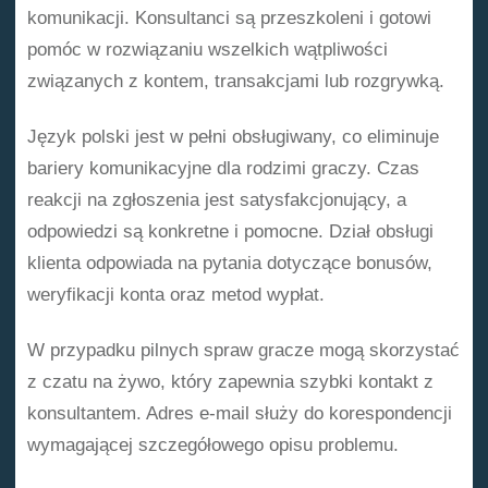
komunikacji. Konsultanci są przeszkoleni i gotowi
pomóc w rozwiązaniu wszelkich wątpliwości
związanych z kontem, transakcjami lub rozgrywką.
Język polski jest w pełni obsługiwany, co eliminuje
bariery komunikacyjne dla rodzimi graczy. Czas
reakcji na zgłoszenia jest satysfakcjonujący, a
odpowiedzi są konkretne i pomocne. Dział obsługi
klienta odpowiada na pytania dotyczące bonusów,
weryfikacji konta oraz metod wypłat.
W przypadku pilnych spraw gracze mogą skorzystać
z czatu na żywo, który zapewnia szybki kontakt z
konsultantem. Adres e-mail służy do korespondencji
wymagającej szczegółowego opisu problemu.