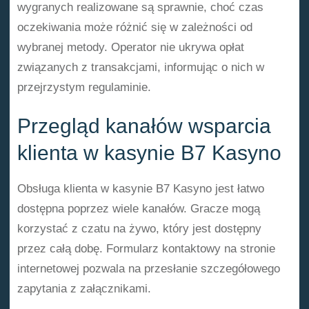
wygranych realizowane są sprawnie, choć czas
oczekiwania może różnić się w zależności od
wybranej metody. Operator nie ukrywa opłat
związanych z transakcjami, informując o nich w
przejrzystym regulaminie.
Przegląd kanałów wsparcia
klienta w kasynie B7 Kasyno
Obsługa klienta w kasynie B7 Kasyno jest łatwo
dostępna poprzez wiele kanałów. Gracze mogą
korzystać z czatu na żywo, który jest dostępny
przez całą dobę. Formularz kontaktowy na stronie
internetowej pozwala na przesłanie szczegółowego
zapytania z załącznikami.