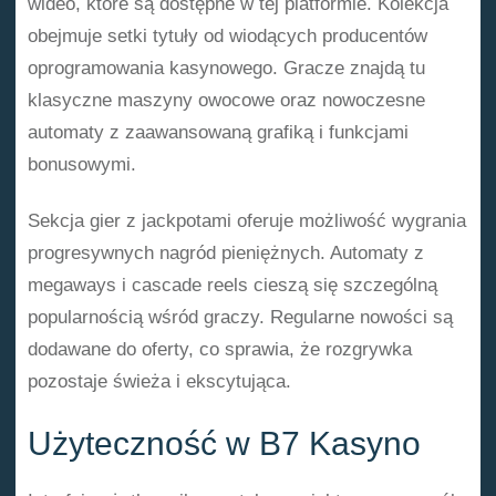
wideo, które są dostępne w tej platformie. Kolekcja
obejmuje setki tytuły od wiodących producentów
oprogramowania kasynowego. Gracze znajdą tu
klasyczne maszyny owocowe oraz nowoczesne
automaty z zaawansowaną grafiką i funkcjami
bonusowymi.
Sekcja gier z jackpotami oferuje możliwość wygrania
progresywnych nagród pieniężnych. Automaty z
megaways i cascade reels cieszą się szczególną
popularnością wśród graczy. Regularne nowości są
dodawane do oferty, co sprawia, że rozgrywka
pozostaje świeża i ekscytująca.
Użyteczność w B7 Kasyno