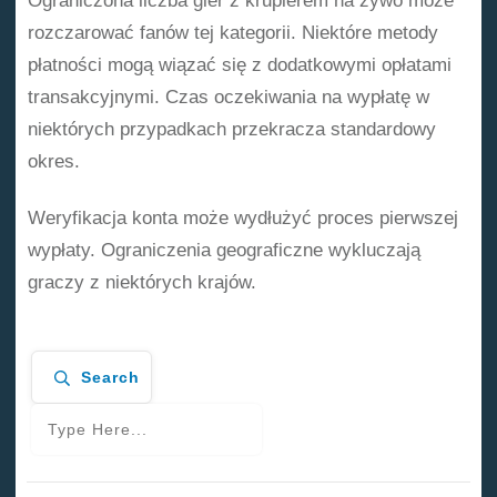
Ograniczona liczba gier z krupierem na żywo może
rozczarować fanów tej kategorii. Niektóre metody
płatności mogą wiązać się z dodatkowymi opłatami
transakcyjnymi. Czas oczekiwania na wypłatę w
niektórych przypadkach przekracza standardowy
okres.
Weryfikacja konta może wydłużyć proces pierwszej
wypłaty. Ograniczenia geograficzne wykluczają
graczy z niektórych krajów.
Search